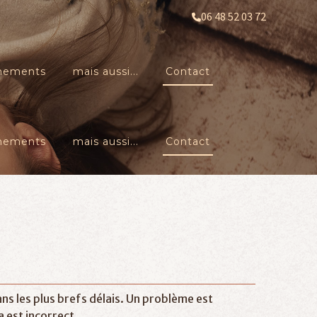
06 48 52 03 72
ènements
mais aussi...
Contact
ènements
mais aussi...
Contact
s les plus brefs délais.
Un problème est
 est incorrect