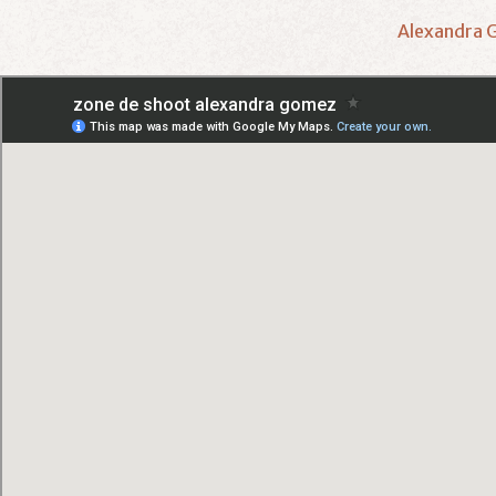
A
l
e
x
a
n
d
r
a