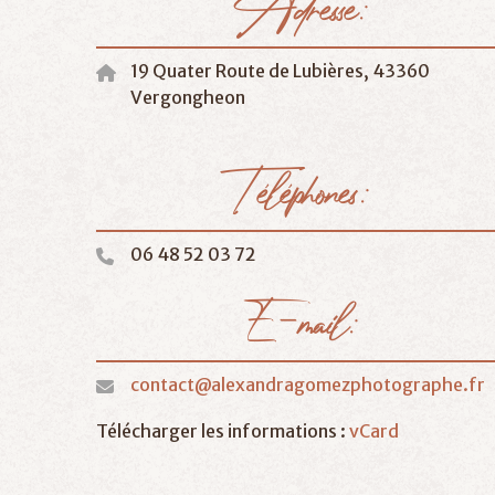
Adresse:
19 Quater Route de Lubières, 43360
Vergongheon
Téléphones:
06 48 52 03 72
E-mail:
contact@alexandragomezphotographe.fr
Télécharger les informations :
vCard