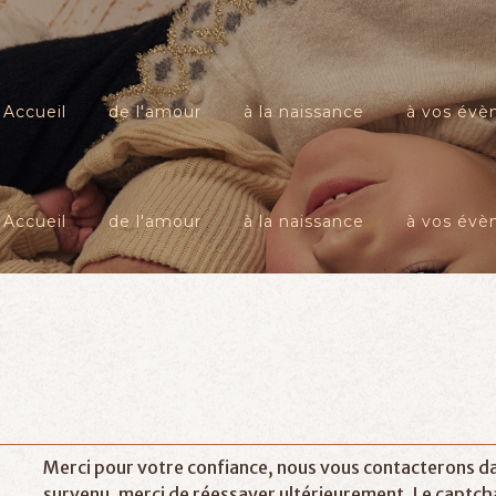
Accueil
de l'amour
à la naissance
à vos év
Accueil
de l'amour
à la naissance
à vos év
Merci pour votre confiance, nous vous contacterons dan
survenu, merci de réessayer ultérieurement.
Le captcha