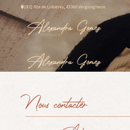
19 Q Rte de Lubières, 43360 Vergongheon
Nous
contacter