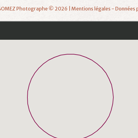
G
O
M
E
Z
P
h
o
t
o
g
r
a
p
h
e
©
2026
Mentions légales
-
Données p