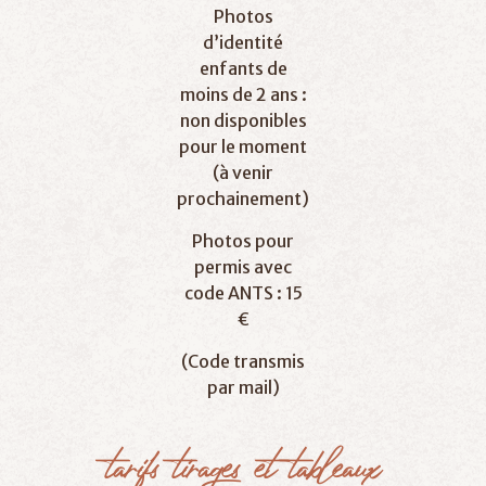
Photos
d’identité
enfants de
moins de 2 ans :
non disponibles
pour le moment
(à venir
prochainement)
Photos pour
permis avec
code ANTS : 15
€
(Code transmis
par mail)
tarifs
tirages
et
tableaux