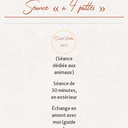
Séance
«
à
4
pattes
»
(Séance
dédiée aux
animaux)
Séance de
30 minutes,
en extérieur
Échange en
amont avec
moi (guide