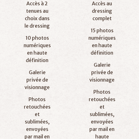
Accès à 2
Accès au
tenues au
dressing
choix dans
complet
le dressing
15 photos
10 photos
numériques
numériques
en haute
en haute
définition
définition
Galerie
Galerie
privée de
privée de
visionnage
visionnage
Photos
Photos
retouchées
retouchées
et
et
sublimées,
sublimées,
envoyées
envoyées
par mail en
par mail en
haute